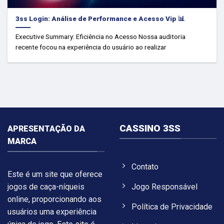
3ss Login: Análise de Performance e Acesso Vip 📊
Executive Summary: Eficiência no Acesso Nossa auditoria
recente focou na experiência do usuário ao realizar
CASSINO 3SS
APRESENTAÇÃO DA
MARCA
Contato
Este é um site que oferece
Jogo Responsável
jogos de caça-níqueis
online, proporcionando aos
Política de Privacidade
usuários uma experiência