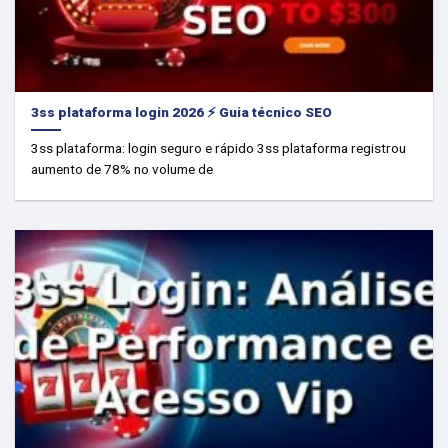
3ss plataforma login 2026 ⚡ Guia técnico SEO
3ss plataforma: login seguro e rápido 3ss plataforma registrou
aumento de 78% no volume de