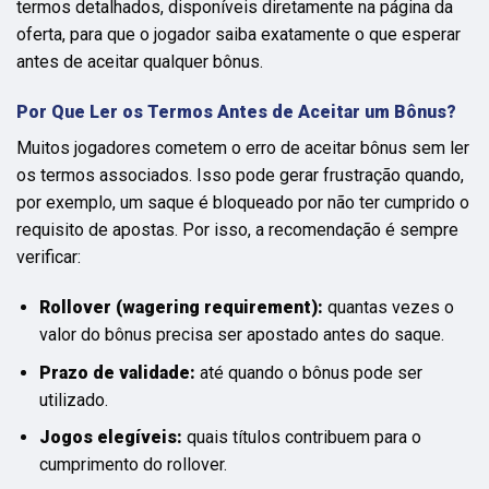
termos detalhados, disponíveis diretamente na página da
oferta, para que o jogador saiba exatamente o que esperar
antes de aceitar qualquer bônus.
Por Que Ler os Termos Antes de Aceitar um Bônus?
Muitos jogadores cometem o erro de aceitar bônus sem ler
os termos associados. Isso pode gerar frustração quando,
por exemplo, um saque é bloqueado por não ter cumprido o
requisito de apostas. Por isso, a recomendação é sempre
verificar:
Rollover (wagering requirement):
quantas vezes o
valor do bônus precisa ser apostado antes do saque.
Prazo de validade:
até quando o bônus pode ser
utilizado.
Jogos elegíveis:
quais títulos contribuem para o
cumprimento do rollover.