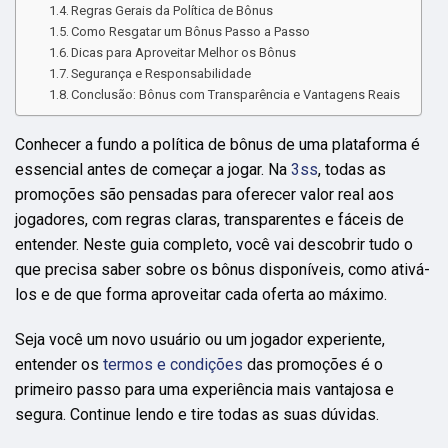
Regras Gerais da Política de Bônus
Como Resgatar um Bônus Passo a Passo
Dicas para Aproveitar Melhor os Bônus
Segurança e Responsabilidade
Conclusão: Bônus com Transparência e Vantagens Reais
Conhecer a fundo a política de bônus de uma plataforma é
essencial antes de começar a jogar. Na
3ss
, todas as
promoções são pensadas para oferecer valor real aos
jogadores, com regras claras, transparentes e fáceis de
entender. Neste guia completo, você vai descobrir tudo o
que precisa saber sobre os bônus disponíveis, como ativá-
los e de que forma aproveitar cada oferta ao máximo.
Seja você um novo usuário ou um jogador experiente,
entender os
termos e condições
das promoções é o
primeiro passo para uma experiência mais vantajosa e
segura. Continue lendo e tire todas as suas dúvidas.