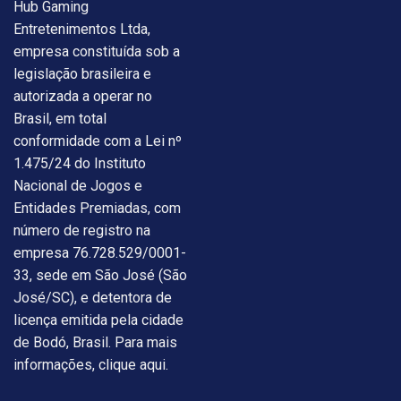
Hub Gaming
Entretenimentos Ltda,
empresa constituída sob a
legislação brasileira e
autorizada a operar no
Brasil, em total
conformidade com a Lei nº
1.475/24 do Instituto
Nacional de Jogos e
Entidades Premiadas, com
número de registro na
empresa 76.728.529/0001-
33, sede em São José (São
José/SC), e detentora de
licença emitida pela cidade
de Bodó, Brasil. Para mais
informações, clique aqui.