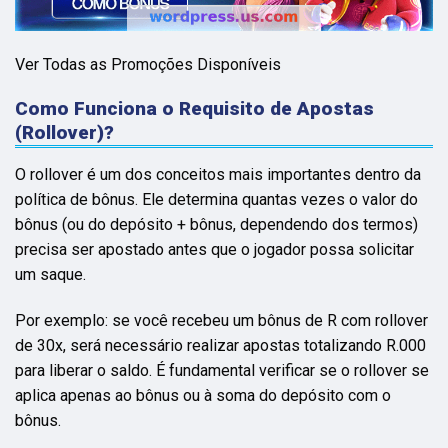
Ver Todas as Promoções Disponíveis
Como Funciona o Requisito de Apostas
(Rollover)?
O rollover é um dos conceitos mais importantes dentro da
política de bônus. Ele determina quantas vezes o valor do
bônus (ou do depósito + bônus, dependendo dos termos)
precisa ser apostado antes que o jogador possa solicitar
um saque.
Por exemplo: se você recebeu um bônus de R com rollover
de 30x, será necessário realizar apostas totalizando R.000
para liberar o saldo. É fundamental verificar se o rollover se
aplica apenas ao bônus ou à soma do depósito com o
bônus.